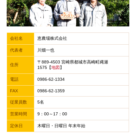
会社名
恵農場株式会社
代表者
川畑一也
〒889-4503 宮崎県都城市高崎町縄瀬
住所
1575【
地図
】
電話
0986-62-1334
FAX
0986-62-1359
従業員数
5名
営業時間
9：00～17：00
定休日
木曜日・日曜日 年末年始